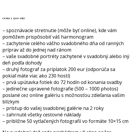
cena 1 500 eur
– spoznávacie stretnutie (môže byť online), kde vám
pomôžem prispôsobiť váš harmonogram
– zachytenie celého vášho svadobného dňa od ranných
príprav až do jednej nad ránom
– vaše svadobné portréty zachytené v svadobný alebo iný
deň podľa dohody
– druhý fotograf za príplatok 200 eur (odporúča sa
pokiaľ máte viac ako 230 hostí)
– prvá upútavka fotiek do 72 hodín od konania svadby
– jedinečne upravené fotografie (500 – 1000 photos)
poslané cez online galériu s možnosťou zdieľania vašim
blízkym
– prístup do vašej svadobnej galérie na 2 roky
– zahrnuté všetky cestovné náklady
– približne 50 vytlačených fotografií vo formáte 10×15 cm