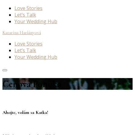
Love Stories
Let’s Talk
Your Wedding Hub
Katarína Haršányová
Love Stories
Let’s Talk
Your Wedding Hub
Cenová Ponuka
Ahojte, volám sa Katka!