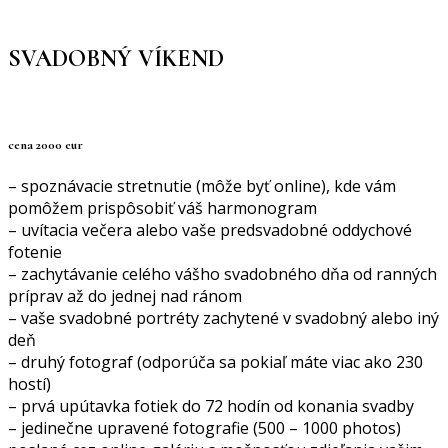
SVADOBNÝ VÍKEND
cena 2000 eur
– spoznávacie stretnutie (môže byť online), kde vám
pomôžem prispôsobiť váš harmonogram
– uvítacia večera alebo vaše predsvadobné oddychové
fotenie
– zachytávanie celého vášho svadobného dňa od ranných
príprav až do jednej nad ránom
– vaše svadobné portréty zachytené v svadobný alebo iný
deň
– druhý fotograf (odporúča sa pokiaľ máte viac ako 230
hostí)
– prvá upútavka fotiek do 72 hodín od konania svadby
– jedinečne upravené fotografie (500 – 1000 photos)