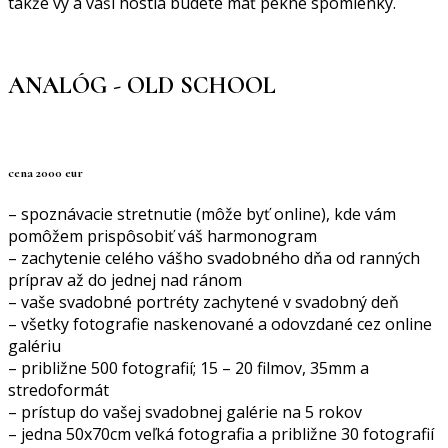
takže vy a vaši hostia budete mať pekné spomienky.
ANALÓG - OLD SCHOOL
cena 2000 eur
– spoznávacie stretnutie (môže byť online), kde vám
pomôžem prispôsobiť váš harmonogram
– zachytenie celého vášho svadobného dňa od ranných
príprav až do jednej nad ránom
– vaše svadobné portréty zachytené v svadobný deň
– všetky fotografie naskenované a odovzdané cez online
galériu
– približne 500 fotografií; 15 – 20 filmov, 35mm a
stredoformát
– prístup do vašej svadobnej galérie na 5 rokov
– jedna 50x70cm veľká fotografia a približne 30 fotografií