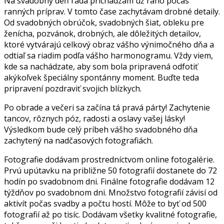
Na svadobný deň rada prichádzam už ráno počas
ranných príprav. V tomto čase zachytávam drobné detaily.
Od svadobných obrúčok, svadobných šiat, obleku pre
ženícha, pozvánok, drobných, ale dôležitých detailov,
ktoré vytvárajú celkový obraz vášho výnimočného dňa a
odtiaľ sa riadim podľa vášho harmonogramu. Vždy viem,
kde sa nachádzate, aby som bola pripravená odfotiť
akýkoľvek špeciálny spontánny moment. Buďte teda
pripravení pozdraviť svojich blízkych.
Po obrade a večeri sa začína tá pravá párty! Zachytenie
tancov, rôznych póz, radosti a oslavy vašej lásky!
Výsledkom bude celý príbeh vášho svadobného dňa
zachytený na nadčasových fotografiách.
Fotografie dodávam prostredníctvom online fotogalérie.
Prvú upútavku na približne 50 fotografií dostanete do 72
hodín po svadobnom dni. Finálne fotografie dodávam 12
týždňov po svadobnom dni. Množstvo fotografií závisí od
aktivít počas svadby a počtu hostí. Môže to byť od 500
fotografií až po tisíc. Dodávam všetky kvalitné fotografie,