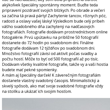
akýkoľvek špeciálny spontánny moment. Buďte teda
pripravení pozdraviť svojich blízkych. Po obrade a večeri
sa začína tá pravá párty! Zachytenie tancov, rôznych póz,
radosti a oslavy vašej lásky! Výsledkom bude celý príbeh
vášho svadobného dňa zachytený na nadčasových
fotografiách. Fotografie dodávam prostredníctvom online
fotogalérie. Prvú upútavku na približne 50 fotografií
dostanete do 72 hodín po svadobnom dni. Finálne
fotografie dodávam 12 týždňov po svadobnom dni.
Množstvo fotografií závisí od aktivít počas svadby a
počtu hostí. Môže to byť od 500 fotografií až po tisíc.
Dodávam všetky kvalitné fotografie, takže vy a vaši hostia
budete mať pekné spomienky.
A mám aj špeciálny darček! K záverečným fotografiám
dostanete vlastný svadobný časopis. Minimalistický a
skvelý spôsob, ako mať svoje svadobné fotografie vždy
na stolíku a ukázať ich svojim hosťom.