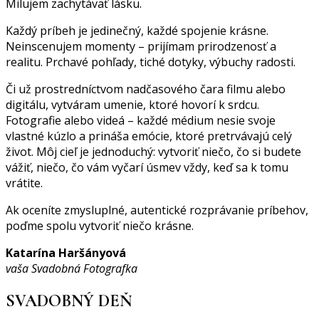
Milujem zachytávať lásku.
Každý príbeh je jedinečný, každé spojenie krásne.
Neinscenujem momenty – prijímam prirodzenosť a
realitu. Prchavé pohľady, tiché dotyky, výbuchy radosti.
Či už prostredníctvom nadčasového čara filmu alebo
digitálu, vytváram umenie, ktoré hovorí k srdcu.
Fotografie alebo videá – každé médium nesie svoje
vlastné kúzlo a prináša emócie, ktoré pretrvávajú celý
život. Môj cieľ je jednoduchý: vytvoriť niečo, čo si budete
vážiť, niečo, čo vám vyčarí úsmev vždy, keď sa k tomu
vrátite.
Ak oceníte zmysluplné, autentické rozprávanie príbehov,
poďme spolu vytvoriť niečo krásne.
Katarína Haršányová
vaša Svadobná Fotografka
SVADOBNÝ DEŇ