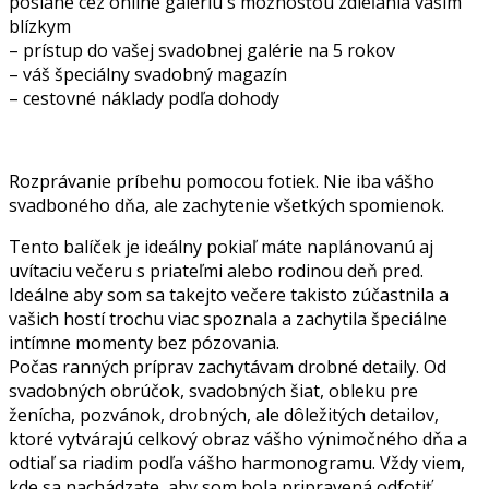
poslané cez online galériu s možnosťou zdieľania vašim
blízkym
– prístup do vašej svadobnej galérie na 5 rokov
– váš špeciálny svadobný magazín
– cestovné náklady podľa dohody
Rozprávanie príbehu pomocou fotiek. Nie iba vášho
svadboného dňa, ale zachytenie všetkých spomienok.
Tento balíček je ideálny pokiaľ máte naplánovanú aj
uvítaciu večeru s priateľmi alebo rodinou deň pred.
Ideálne aby som sa takejto večere takisto zúčastnila a
vašich hostí trochu viac spoznala a zachytila špeciálne
intímne momenty bez pózovania.
Počas ranných príprav zachytávam drobné detaily. Od
svadobných obrúčok, svadobných šiat, obleku pre
ženícha, pozvánok, drobných, ale dôležitých detailov,
ktoré vytvárajú celkový obraz vášho výnimočného dňa a
odtiaľ sa riadim podľa vášho harmonogramu. Vždy viem,
kde sa nachádzate, aby som bola pripravená odfotiť